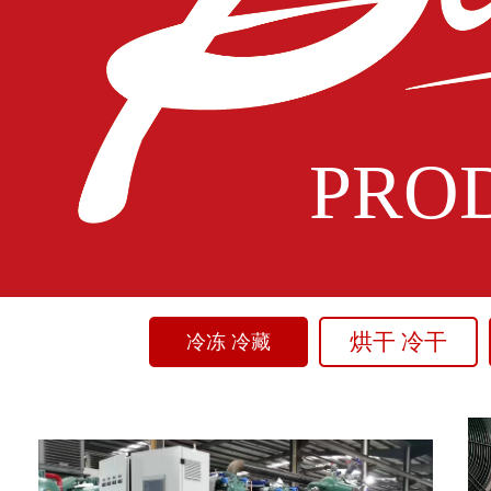
PRO
烘干 冷干
冷冻 冷藏