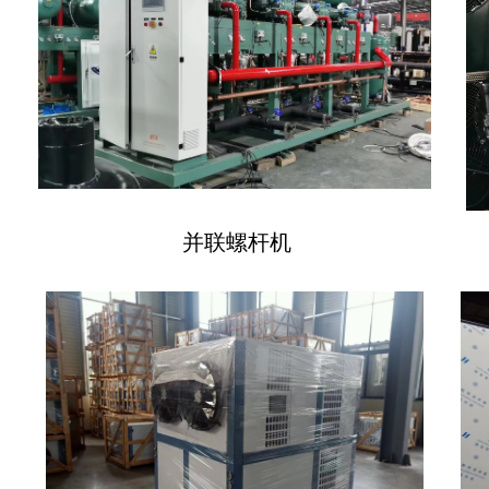
并联螺杆机