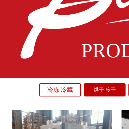
PRO
冷冻 冷藏
烘干 冷干